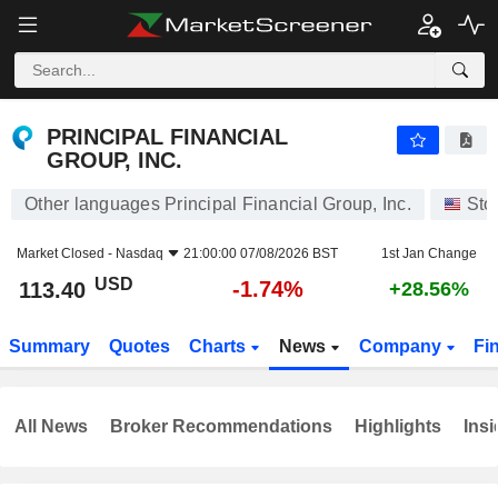
PRINCIPAL FINANCIAL GROUP, INC.
113.40
$
-1.74%
PRINCIPAL FINANCIAL
GROUP, INC.
Other languages Principal Financial Group, Inc.
Sto
Market Closed -
Nasdaq
21:00:00 07/08/2026 BST
1st Jan Change
USD
-1.74%
113.40
+28.56%
Summary
Quotes
Charts
News
Company
Fi
All News
Broker Recommendations
Highlights
Insi