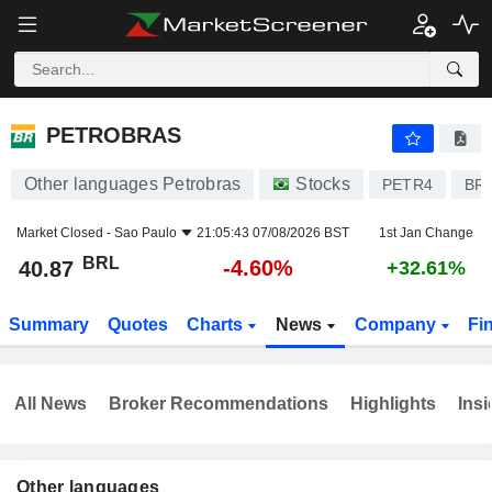
PETROBRAS
40.87
R$
-4.60%
PETROBRAS
Other languages Petrobras
Stocks
PETR4
BR
Market Closed -
Sao Paulo
21:05:43 07/08/2026 BST
1st Jan Change
BRL
-4.60%
40.87
+32.61%
Summary
Quotes
Charts
News
Company
Fi
All News
Broker Recommendations
Highlights
Insi
Other languages