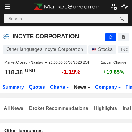
INCYTE CORPORATION
118.38
$
-1.19%
INCYTE CORPORATION
Other languages Incyte Corporation
Stocks
INCY
Market Closed -
Nasdaq
21:00:00 06/08/2026 BST
1st Jan Change
USD
-1.19%
118.38
+19.85%
Summary
Quotes
Charts
News
Company
Fi
All News
Broker Recommendations
Highlights
Insi
Other languages