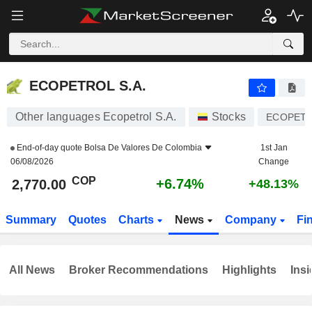
ECOPETROL S.A.
2,770.00
$
+6.74%
ECOPETROL S.A.
Other languages Ecopetrol S.A.
Stocks
ECOPET
End-of-day quote
Bolsa De Valores De Colombia
1st Jan
06/08/2026
Change
COP
+6.74%
2,770.00
+48.13%
Summary
Quotes
Charts
News
Company
Fi
All News
Broker Recommendations
Highlights
Insi