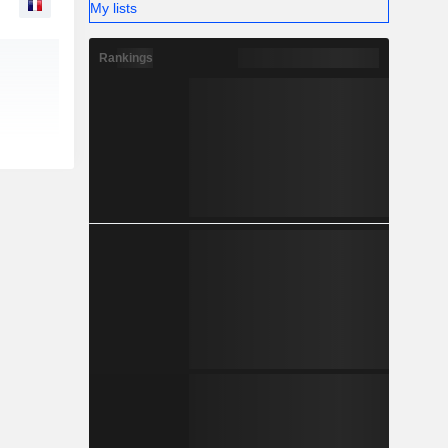
My lists
Rankings