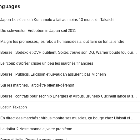
anguages
Japon-Le séisme à Kumamoto a fait au moins 13 morts, dit Takaichi
Die schwersten Erdbeben in Japan seit 2011
Malgré les promesses, les robots humanoïdes à tout faire se font attendre
Bourse : Sodexo et OVH publient, Soitec trouve son DG, Warner boude toujours Paramount
Le "coup d'après" crispe un peu les marchés financiers
Bourse : Publicis, Ericsson et Givaudan assurent, pas Michelin
Sur les marchés, l'art d'être offensif-défensif
Bourse : contrats pour Technip Energies et Airbus, Brunello Cucinelli lance la saison des trimestriels dans le luxe
Lost in Taxation
En direct des marchés : Airbus montre ses muscles, ça bouge chez Ubisoft et Prada lorgne Versace
Le dollar ? Notre monnaie, votre problème