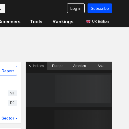
Log in
Subscribe
Screeners
Tools
Rankings
UK Edition
Indices
Europe
America
Asia
 Report
MT
DJ
Sector
ETFs