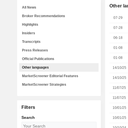
Other l
All News
Broker Recommendations
07-29
Highlights
07-28
Insiders
06-18
Transcripts
01-08
Press Releases
01-08
Official Publications
Other languages
14/10/25
MarketScreener Editorial Features
14/10/25
MarketScreener Strategies
11/07/25
11/07/25
Filters
10/01/25
Search
10/01/25
10/10/24