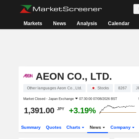
Markets
News
Analysis
Calendar
AEON CO., LTD.
Other languages Aeon Co., Ltd.
Stocks
8267
J
Market Closed -
Japan Exchange
07:30:00 07/08/2026 BST
1,391.00
+3.19%
JPY
Summary
Quotes
Charts
News
Company