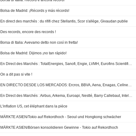
Borsa di Italia: Record e ancora record!
Bolsa de Madrid: ¡Récords y más récords!
En direct des marchés : du rififi chez Stellantis, Scor s'allège, Givaudan publie
Des records, encore des records !
Borsa di Italia: Avevamo detto non così in fretta!
Bolsa de Madrid: Dijimos ¡no tan rápido!
En Direct des Marchés : TotalEnergies, Sanofi, Engie, LVMH, Eurofins Scientific, Eli Lilly, Apple...
On a dit pas si vite !
EN DIRECTO DESDE LOS MERCADOS: Ercros, BBVA, Aena, Enagas, Cellnex, Santander, Sabadell, Nestlé, Nvidia, Apple, Boeing, Intel ...
En Direct des Marchés : Airbus, Arkema, Euroapi, Nestlé, Barry Callebaut, Intel, Boeing, Alibaba...
L'inflation US, cet éléphant dans la pièce
MÄRKTE ASIEN/Tokio auf Rekordhoch - Seoul und Hongkong schwächer
MÄRKTE ASIEN/Börsen konsolidieren Gewinne - Tokio auf Rekordhoch