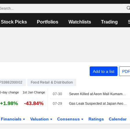
Stock Picks
Portfolios
Watchlists
Trading
Add to a list
PDF
P3388200002
Food Retail & Distribution
5-day change
1st Jan Change
07-30
Seven Killed at Aeon Mall Kumamoto Explosion After Major Earthquake
+1.98%
-43.84%
07-29
Gas Leak Suspected at Japan Aeon Mall Blast; 3 Dead, 3 Missing
Financials
Valuation
Consensus
Ratings
Calendar