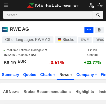
RWE AG
56.19
€
-0.51%
RWE AG
Other languages RWE AG
Stocks
RWE
DE000
Real-time Estimate
Tradegate
1st Jan
15:32:36 07/08/2026 BST
Change
EUR
-0.51%
56.19
+23.77%
Summary
Quotes
Charts
News
Company
Fi
All News
Broker Recommendations
Highlights
Insi