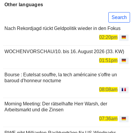
Other languages
Search
Nach Rekordjagd rückt Geldpolitik wieder in den Fokus
02:20pm
WOCHENVORSCHAU/10. bis 16. August 2026 (33. KW)
01:51pm
Bourse : Eutelsat souffre, la tech américaine s'offre un
baroud d'honneur nocturne
08:08am
Morning Meeting: Der rätselhafte Herr Warsh, der
Arbeitsmarkt und die Zinsen
07:36am
RWE gibt Milliarden-Pachtverträge für US-Windparks