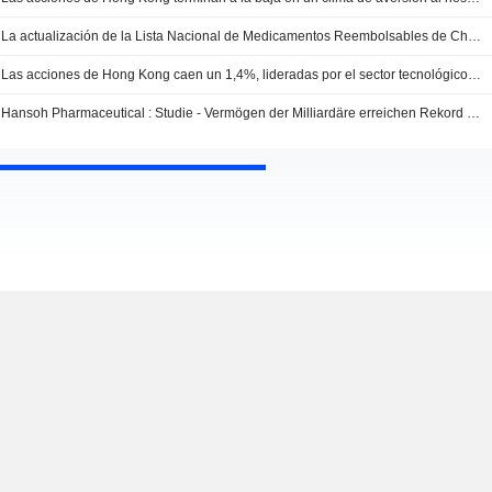
La actualización de la Lista Nacional de Medicamentos Reembolsables de China cumple las expectativas -- Market Talk
Las acciones de Hong Kong caen un 1,4%, lideradas por el sector tecnológico -- Market Talk
Hansoh Pharmaceutical : Studie - Vermögen der Milliardäre erreichen Rekord trotz Corona-Krise