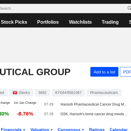
Stock Picks
Portfolios
Watchlists
Trading
UTICAL GROUP
Add to a list
PDF
ted
Stocks
3692
KYG549581067
Pharmaceuticals
change
1st Jan Change
07-28
Hansoh Pharmaceutical Cancer Drug Meets Phase 3 Goal in Osteosarcoma Trial
30%
-8.76%
07-28
GSK, Hansoh's bone cancer drug meets main goal in late-stage trial
Financials
Valuation
Consensus
Ratings
Calendar