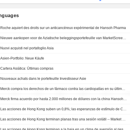
anguages
Roche aquiert des droits sur un anticancéreux expérimental de Hansoh Pharma
Nieuwe aankopen voor de Aziatische beleggingsportefeuille van MarketScreener
Nuovi acquisti nel portafoglio Asia
Asien-Portfolio: Neue Käufe
Cartera Asiática: Últimas compras
Nouveaux achats dans le portefeuille Investisseur Asie
Merck compra los derechos de un fármaco contra las cardiopatías en su última operación en China
Merck firma acuerdo por hasta 2.000 millones de dólares con la china Hansoh para fármaco contra obesidad
Las acciones de Hong Kong suben un 0,8%; las esperanzas de estímulo de China animan el ánimo -- Market Talk
Las acciones de Hong Kong terminan planas tras una sesión volátil -- Market Talk
Las acciones de Hong Kong terminan a la baja en un clima de aversión al riesgo -- Market Talk