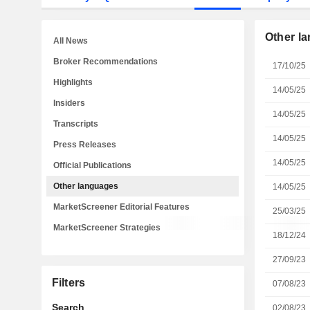
Other l
All News
Broker Recommendations
17/10/25
Highlights
14/05/25
Insiders
14/05/25
Transcripts
14/05/25
Press Releases
14/05/25
Official Publications
Other languages
14/05/25
MarketScreener Editorial Features
25/03/25
MarketScreener Strategies
18/12/24
27/09/23
Filters
07/08/23
Search
02/08/23