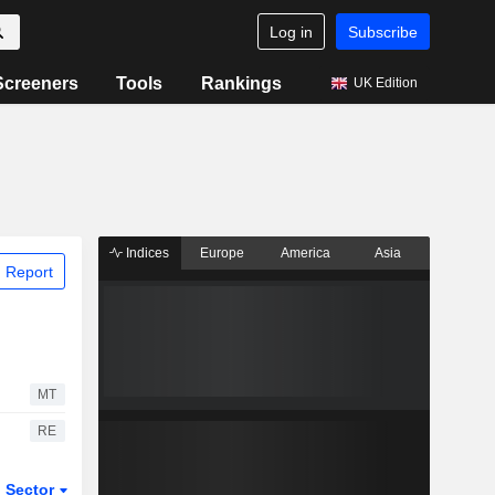
Log in
Subscribe
Screeners
Tools
Rankings
UK Edition
Indices
Europe
America
Asia
 Report
MT
RE
Sector
ETFs