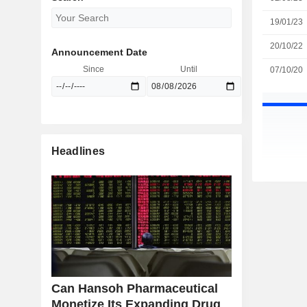
19/01/23
20/10/22
Announcement Date
Since
Until
07/10/20
Headlines
Can Hansoh Pharmaceutical
Monetize Its Expanding Drug