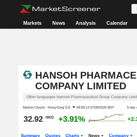
Markets
News
Analysis
Calendar
HANSOH PHARMACE
COMPANY LIMITED
Other languages Hansoh Pharmaceutical Group Company Limi
Market Closed -
Hong Kong S.E.
09:08:13 07/08/2026 BST
5-day 
32.92
+3.91%
HKD
+2.
Summary
Quotes
Charts
News
Company