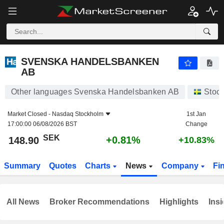
SVENSKA HANDELSBANKEN AB
148.90
kr
+0.81%
SVENSKA HANDELSBANKEN
AB
Other languages Svenska Handelsbanken AB
Stoc
Market Closed -
Nasdaq Stockholm
1st Jan
17:00:00 06/08/2026 BST
Change
SEK
+0.81%
148.90
+10.83%
Summary
Quotes
Charts
News
Company
Fi
All News
Broker Recommendations
Highlights
Insi