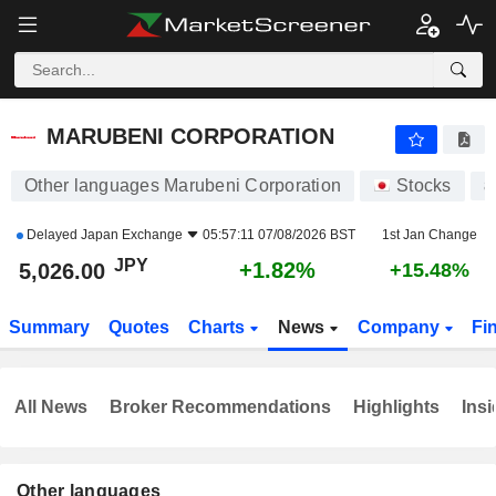
MARUBENI CORPORATION
5,026.00
¥
+1.82%
MARUBENI CORPORATION
Other languages Marubeni Corporation
Stocks
8
Delayed
Japan Exchange
05:57:11 07/08/2026 BST
1st Jan Change
JPY
+1.82%
5,026.00
+15.48%
Summary
Quotes
Charts
News
Company
Fi
All News
Broker Recommendations
Highlights
Insi
Other languages