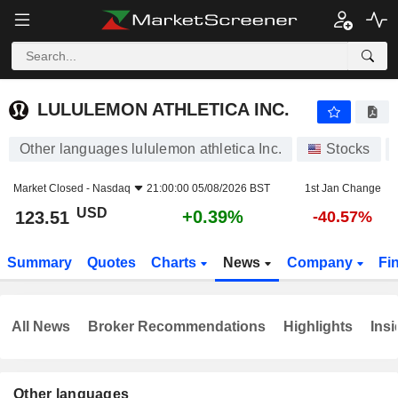
LULULEMON ATHLETICA INC.
123.51
$
+0.39%
LULULEMON ATHLETICA INC.
Other languages lululemon athletica Inc.
Stocks
Market Closed -
Nasdaq
21:00:00 05/08/2026 BST
1st Jan Change
USD
+0.39%
123.51
-40.57%
Summary
Quotes
Charts
News
Company
Fi
All News
Broker Recommendations
Highlights
Insi
Other languages