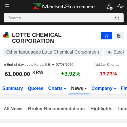
LOTTE CHEMICAL CORPORATION
61,000.00
₩
+3.92%
LOTTE CHEMICAL
CORPORATION
Other languages Lotte Chemical Corporation
Stock
End-of-day quote
Korea S.E.
07/08/2026
1st Jan Change
KRW
+3.92%
61,000.00
-13.23%
Summary
Quotes
Charts
News
Company
Fi
All News
Broker Recommendations
Highlights
Insi