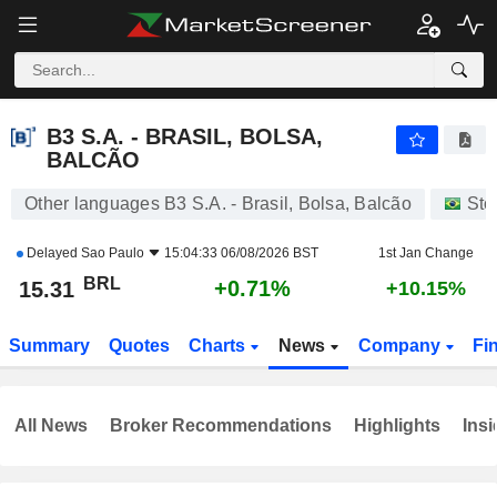
B3 S.A. - BRASIL, BOLSA, BALCÃO
15.31
R$
+0.71%
B3 S.A. - BRASIL, BOLSA,
BALCÃO
Other languages B3 S.A. - Brasil, Bolsa, Balcão
Sto
Delayed
Sao Paulo
15:04:33 06/08/2026 BST
1st Jan Change
BRL
+0.71%
15.31
+10.15%
Summary
Quotes
Charts
News
Company
Fi
All News
Broker Recommendations
Highlights
Insi