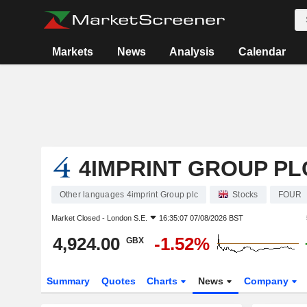
Markets
News
Analysis
Calendar
4IMPRINT GROUP PL
Other languages 4imprint Group plc
Stocks
FOUR
Market Closed -
London S.E.
16:35:07 07/08/2026 BST
4,924.00
-1.52%
GBX
Summary
Quotes
Charts
News
Company