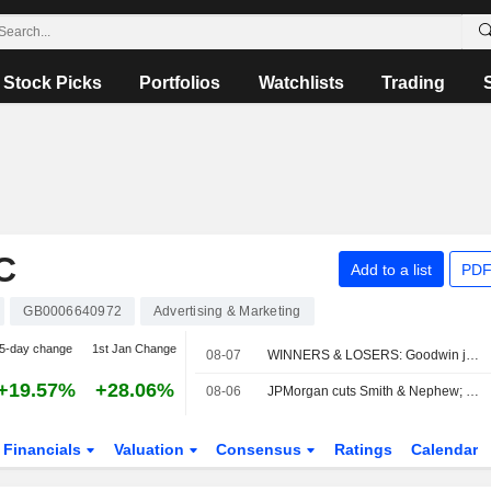
Stock Picks
Portfolios
Watchlists
Trading
C
Add to a list
PDF
GB0006640972
Advertising & Marketing
5-day change
1st Jan Change
08-07
WINNERS & LOSERS: Goodwin jumps; Oxford BioMedica trims revenue view
+19.57%
+28.06%
08-06
JPMorgan cuts Smith & Nephew; brokers like Next
Financials
Valuation
Consensus
Ratings
Calendar