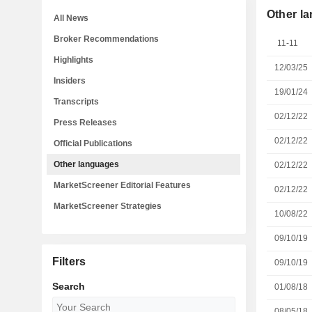
Other l
All News
Broker Recommendations
11-11
Highlights
12/03/25
Insiders
19/01/24
Transcripts
02/12/22
Press Releases
02/12/22
Official Publications
Other languages
02/12/22
MarketScreener Editorial Features
02/12/22
MarketScreener Strategies
10/08/22
09/10/19
Filters
09/10/19
Search
01/08/18
08/05/18