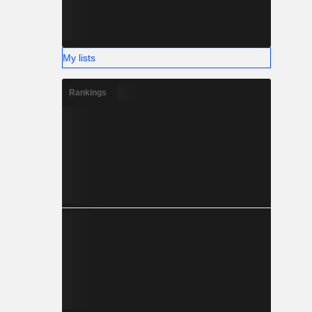
My lists
Rankings