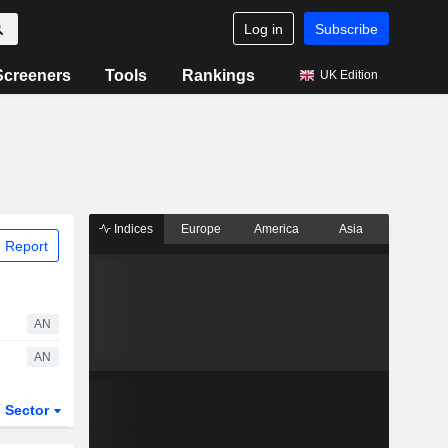
Log in
Subscribe
Screeners
Tools
Rankings
UK Edition
Indices
Europe
America
Asia
 Report
AN
AN
Sector