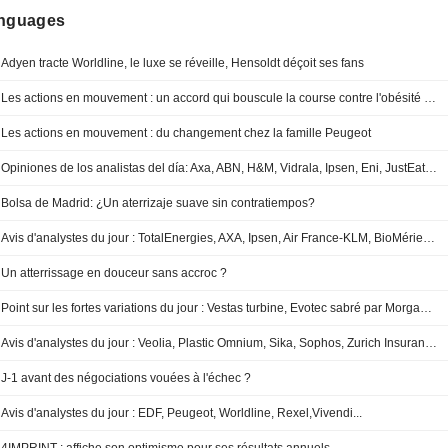
anguages
Adyen tracte Worldline, le luxe se réveille, Hensoldt déçoit ses fans
Les actions en mouvement : un accord qui bouscule la course contre l'obésité et Puma sombre complètement
Les actions en mouvement : du changement chez la famille Peugeot
Opiniones de los analistas del día: Axa, ABN, H&M, Vidrala, Ipsen, Eni, JustEat, Shell, BP, Lufthansa, KBC...
Bolsa de Madrid: ¿Un aterrizaje suave sin contratiempos?
Avis d'analystes du jour : TotalEnergies, AXA, Ipsen, Air France-KLM, BioMérieux, Lufthansa, KBC, Generali...
Un atterrissage en douceur sans accroc ?
Point sur les fortes variations du jour : Vestas turbine, Evotec sabré par Morgan Stanley
Avis d'analystes du jour : Veolia, Plastic Omnium, Sika, Sophos, Zurich Insurance, HSBC, CTS Eventim, KBC...
J-1 avant des négociations vouées à l'échec ?
Avis d'analystes du jour : EDF, Peugeot, Worldline, Rexel,Vivendi...