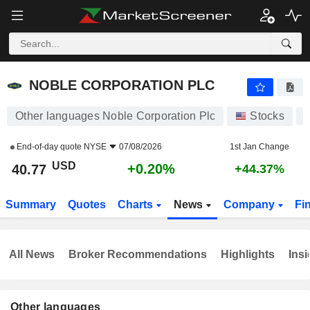
NOBLE CORPORATION PLC
40.77
$
+0.20%
NOBLE CORPORATION PLC
Other languages Noble Corporation Plc
Stocks
End-of-day quote
NYSE
07/08/2026
1st Jan Change
USD
+0.20%
40.77
+44.37%
Summary
Quotes
Charts
News
Company
Fi
All News
Broker Recommendations
Highlights
Insi
Other languages