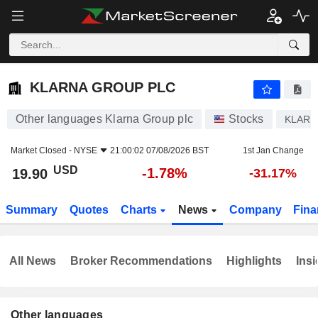
KLARNA GROUP PLC
19.90
$
-1.78%
KLARNA GROUP PLC
Other languages Klarna Group plc
Stocks
KLAR
Market Closed -
NYSE
21:00:02 07/08/2026 BST
1st Jan Change
USD
-1.78%
19.90
-31.17%
Summary
Quotes
Charts
News
Company
Fina
All News
Broker Recommendations
Highlights
Insi
Other languages