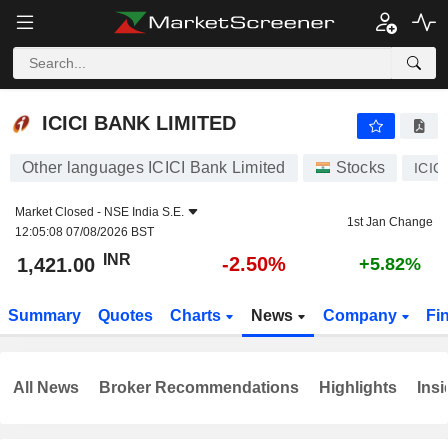
ICICI BANK LIMITED
1,421.00
₹
-2.50%
ICICI BANK LIMITED
Other languages ICICI Bank Limited
Stocks
ICIC
Market Closed -
NSE India S.E.
1st Jan Change
12:05:08 07/08/2026 BST
INR
-2.50%
1,421.00
+5.82%
Summary
Quotes
Charts
News
Company
Fi
All News
Broker Recommendations
Highlights
Insi