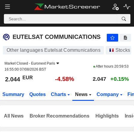
EUTELSAT COMMUNICATIONS
2.044
€
-4.58%
EUTELSAT COMMUNICATIONS
Other languages Eutelsat Communications
Stocks
Market Closed -
Euronext Paris
After hours
20:59:53
16:55:00 07/08/2026 BST
EUR
-4.58%
2.044
2.047
+0.15%
Summary
Quotes
Charts
News
Company
Fi
All News
Broker Recommendations
Highlights
Insi