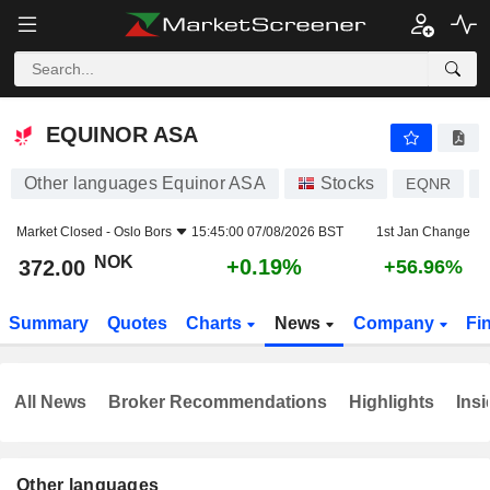
EQUINOR ASA
372.00
kr
+0.19%
EQUINOR ASA
Other languages Equinor ASA
Stocks
EQNR
Market Closed -
Oslo Bors
15:45:00 07/08/2026 BST
1st Jan Change
NOK
+0.19%
372.00
+56.96%
Summary
Quotes
Charts
News
Company
Fi
All News
Broker Recommendations
Highlights
Insi
Other languages