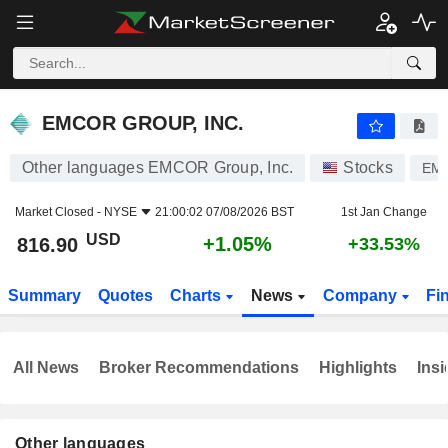
EMCOR GROUP, INC.
816.90
$
+1.05%
EMCOR GROUP, INC.
Other languages EMCOR Group, Inc.
Stocks
EM
Market Closed -
NYSE
21:00:02 07/08/2026 BST
1st Jan Change
USD
+1.05%
816.90
+33.53%
Summary
Quotes
Charts
News
Company
Fi
All News
Broker Recommendations
Highlights
Insi
Other languages