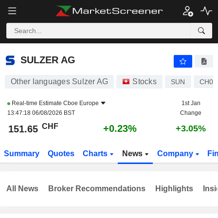
SULZER AG
151.65
CHF
+0.23%
SULZER AG
Other languages Sulzer AG
Stocks
SUN
CH00
Real-time Estimate
Cboe Europe
1st Jan
13:47:18 06/08/2026 BST
Change
CHF
+0.23%
151.65
+3.05%
Summary
Quotes
Charts
News
Company
Fi
All News
Broker Recommendations
Highlights
Insi