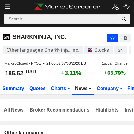
SHARKNINJA, INC.
185.52
$
+3.11%
SHARKNINJA, INC.
Other languages SharkNinja, Inc.
Stocks
SN
Market Closed -
NYSE
21:00:02 07/08/2026 BST
1st Jan Change
USD
+3.11%
185.52
+65.79%
Summary
Quotes
Charts
News
Company
Fi
All News
Broker Recommendations
Highlights
Insi
Other languages