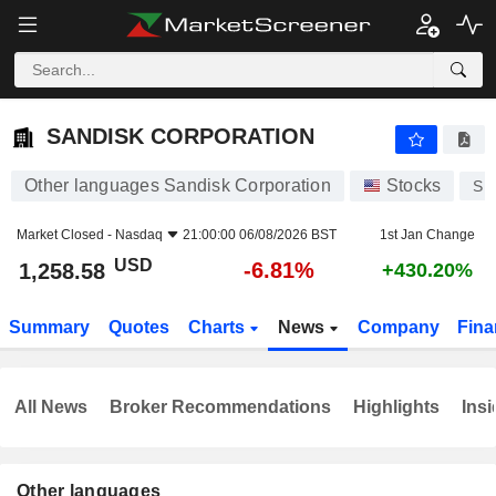
SANDISK CORPORATION
1,258.58
$
-6.81%
SANDISK CORPORATION
Other languages Sandisk Corporation
Stocks
SN
Market Closed -
Nasdaq
21:00:00 06/08/2026 BST
1st Jan Change
USD
-6.81%
1,258.58
+430.20%
Summary
Quotes
Charts
News
Company
Fina
All News
Broker Recommendations
Highlights
Insi
Other languages