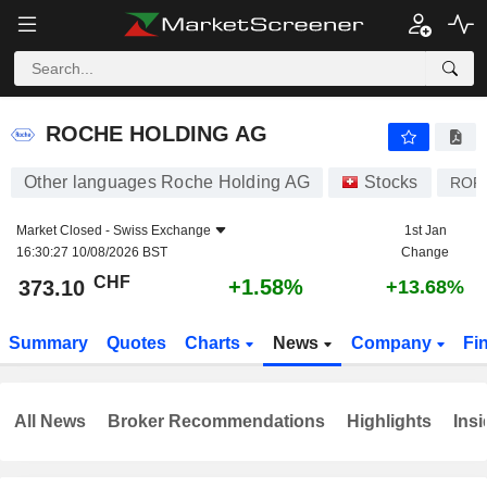
ROCHE HOLDING AG
373.10
CHF
+1.58%
ROCHE HOLDING AG
Other languages Roche Holding AG
Stocks
ROP
Market Closed -
Swiss Exchange
1st Jan
16:30:27 10/08/2026 BST
Change
CHF
+1.58%
373.10
+13.68%
Summary
Quotes
Charts
News
Company
Fi
All News
Broker Recommendations
Highlights
Insi