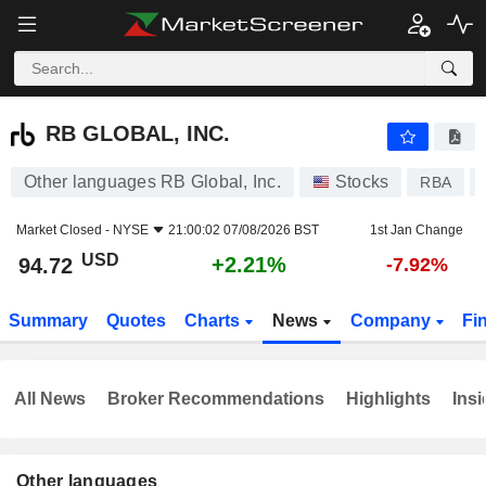
RB GLOBAL, INC.
94.72
$
+2.21%
RB GLOBAL, INC.
Other languages RB Global, Inc.
Stocks
RBA
Market Closed -
NYSE
21:00:02 07/08/2026 BST
1st Jan Change
USD
+2.21%
94.72
-7.92%
Summary
Quotes
Charts
News
Company
Fi
All News
Broker Recommendations
Highlights
Insi
Other languages