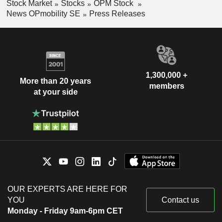
Stock Market
Stocks
OPM Stock
News OPmobility SE
Press Releases
1,300,000 +
More than 20 years
members
at your side
OUR EXPERTS ARE HERE FOR
YOU
Contact us
Monday - Friday 9am-6pm CET