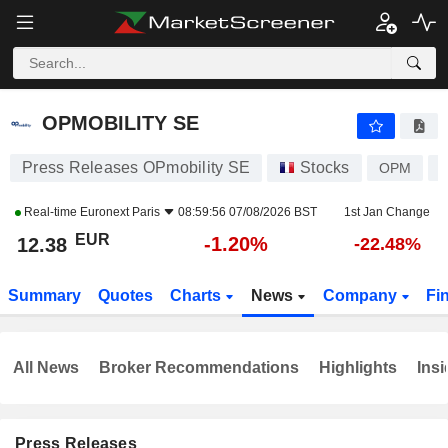
OPMOBILITY SE
12.38
€
-1.20%
OPMOBILITY SE
Press Releases OPmobility SE
Stocks
OPM
Real-time
Euronext Paris
08:59:56 07/08/2026 BST
1st Jan Change
EUR
-1.20%
12.38
-22.48%
Summary
Quotes
Charts
News
Company
Fi
All News
Broker Recommendations
Highlights
Insi
Press Releases