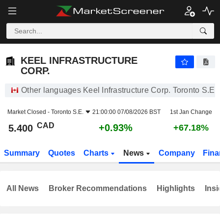
KEEL INFRASTRUCTURE CORP.
5.400
$
+0.93%
KEEL INFRASTRUCTURE
CORP.
Other languages Keel Infrastructure Corp. Toronto S.E.
Market Closed -
Toronto S.E.
21:00:00 07/08/2026 BST
1st Jan Change
CAD
+0.93%
5.400
+67.18%
Summary
Quotes
Charts
News
Company
Fina
All News
Broker Recommendations
Highlights
Insi