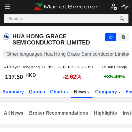
HUA HONG GRACE SEMICONDUCTOR LIMITED
137.50
$
-2.62%
HUA HONG GRACE
SEMICONDUCTOR LIMITED
Other languages Hua Hong Grace Semiconductor Limited
Delayed
Hong Kong S.E.
08:29:19 10/08/2026 BST
1st Jan Change
HKD
-2.62%
137.50
+85.46%
Summary
Quotes
Charts
News
Company
Fi
All News
Broker Recommendations
Highlights
Insi