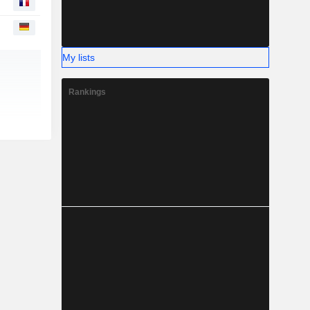
My lists
Rankings