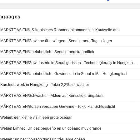
anguages
MÄRKTE ASIEN/US-iranisches Rahmenabkommen löst Kaufwelle aus
MÄRKTE ASIEN/Gewinne überwiegen - Seoul erneut Tagessieger
MÄRKTE ASIEN/Uneinheitlich - Seoul erneut freundlich
MÄRKTE ASIEN/Gewinnserie in Seoul gerissen - Technologierally in Hongkong - Baidu +16%
MÄRKTE ASIEN/Uneinheitlich - Gewinnserie in Seoul reißt - Hongkong fest
Kursfeuerwerk in Hongkong - Tokio 2,2% schwächer
MÄRKTE ASIEN/Schwächer - Aktien auf Konsolidierungskurs
MÄRKTE ASIEN/Börsen verdauen Gewinne - Tokio klar Schlusslicht
Webjet: een kleine vis in een grote oceaan
Webjet Limited: Un pez pequeño en un océano muy grande
Webjet : un petit poisson dans un très large océan