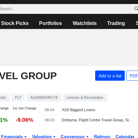
Stock Picks
Portfolios
Watchlists
Trading
AVEL GROUP
Add to a list
PDF
ocks
FLT
AU000000FLT9
Leisure & Recreation
hange
1st Jan Change
08-04
ASX Biggest Losers
41%
-9.06%
08-03
Emburse, Flight Centre Travel Group, TempoTrip, World Travel, Inc., And Mastercard Expand Open Travel And Expense Ecosystem
Financials
Valuation
Consensus
Ratings
Calendar