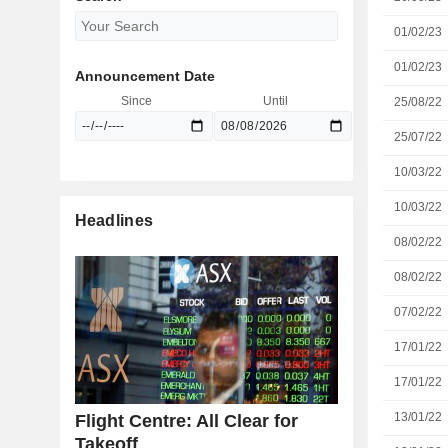
01/02/23
01/02/23
Announcement Date
Since
Until
25/08/22
25/07/22
10/03/22
10/03/22
Headlines
08/02/22
08/02/22
07/02/22
17/01/22
17/01/22
13/01/22
Flight Centre: All Clear for
Takeoff