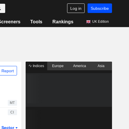
Log in
Subscribe
Screeners
Tools
Rankings
UK Edition
Indices
Europe
America
Asia
 Report
MT
CI
Sector
ETFs