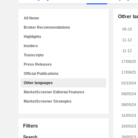
Other l
All News
Broker Recommendations
06-15
Highlights
11-12
Insiders
11-12
Transcripts
17/09/25
Press Releases
17/09/25
Official Publications
Other languages
02/10/24
MarketScreener Editorial Features
08/05/24
MarketScreener Strategies
08/05/24
31/05/23
Filters
26/05/23
Search
26/05/23