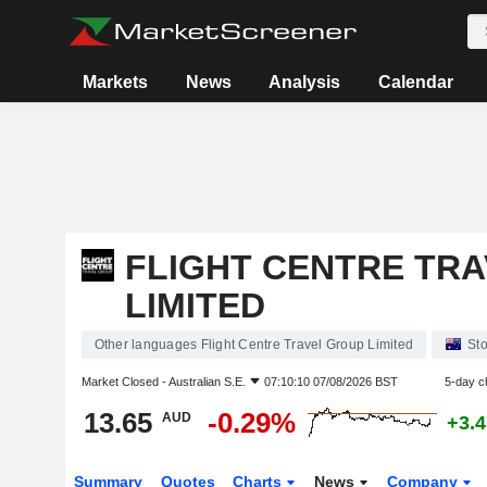
Markets
News
Analysis
Calendar
FLIGHT CENTRE TR
LIMITED
Other languages Flight Centre Travel Group Limited
St
Market Closed -
Australian S.E.
07:10:10 07/08/2026 BST
5-day c
13.65
-0.29%
AUD
+3.
Summary
Quotes
Charts
News
Company