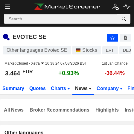
EVOTEC SE
3.464
€
+0.93%
EVOTEC SE
Other languages Evotec SE
Stocks
EVT
DE00
Market Closed -
Xetra
16:38:24 07/08/2026 BST
1st Jan Change
EUR
+0.93%
3.464
-36.44%
Summary
Quotes
Charts
News
Company
Fi
All News
Broker Recommendations
Highlights
Insi
Other languages