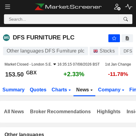
DFS FURNITURE PLC
153.50
p
+2.33%
DFS FURNITURE PLC
Other languages DFS Furniture plc
Stocks
DFS
Market Closed -
London S.E.
16:35:15 07/08/2026 BST
1st Jan Change
GBX
+2.33%
153.50
-11.78%
Summary
Quotes
Charts
News
Company
Fi
All News
Broker Recommendations
Highlights
Insi
Other languages