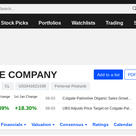
Stock Picks
Portfolios
Watchlists
Trading
E COMPANY
Add to a list
PDF
CL
US1941621039
Personal Products
change
1st Jan Change
08-03
Colgate-Palmolive Organic Sales Growth to Return to 3%-4% in H2 2026 and 2027, Morgan Stanley Says
39%
+18.30%
08-03
UBS Adjusts Price Target on Colgate-Palmolive to $109 From $106, Maintains Buy Rating
Financials
Valuation
Consensus
Ratings
Calendar