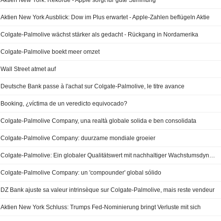
Aktien New York: Rekorde - Apple sorgt für gute Stimmung
Aktien New York Ausblick: Dow im Plus erwartet - Apple-Zahlen beflügeln Aktie
Colgate-Palmolive wächst stärker als gedacht - Rückgang in Nordamerika
Colgate-Palmolive boekt meer omzet
Wall Street atmet auf
Deutsche Bank passe à l'achat sur Colgate-Palmolive, le titre avance
Booking, ¿víctima de un veredicto equivocado?
Colgate-Palmolive Company, una realtà globale solida e ben consolidata
Colgate-Palmolive Company: duurzame mondiale groeier
Colgate-Palmolive: Ein globaler Qualitätswert mit nachhaltiger Wachstumsdynamik
Colgate-Palmolive Company: un 'compounder' global sólido
DZ Bank ajuste sa valeur intrinsèque sur Colgate-Palmolive, mais reste vendeur
Aktien New York Schluss: Trumps Fed-Nominierung bringt Verluste mit sich