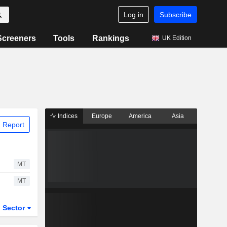
Log in
Subscribe
Screeners
Tools
Rankings
UK Edition
Indices
Europe
America
Asia
 Report
MT
MT
Sector
ETFs