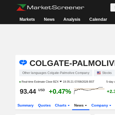
Markets
News
Analysis
Calendar
COLGATE-PALMOLIV
Other languages Colgate-Palmolive Company
Stocks
Real-time Estimate
Cboe BZX
19:35:21 07/08/2026 BST
5-day 
93.44
+0.47%
USD
+2.
Summary
Quotes
Charts
News
Company