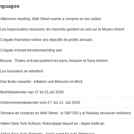
anguages
Afternoon meeting: Wall Street vuelve a comprar en las caídas
Les hyperscalers rassurent, les marchés gardent un oeil sur le Moyen-Orient
Colgate-Palmolive relève ses objectifs de profits annuels
Colgate scherpt winstverwachting aan
Bourse : Thales et Exail publient les bans, Amazon et Sony brillent
Les haussiers se rebellent
Dax fester erwartet - Inflation und Bilanzen im Blick
Bedrijfskalender van 27 tot 31 juli 2026
Unternehmenskalender vom 27. bis 31. Juli 2026
Semana de compras en Wall Street : el S&P 500 y el Nasdaq renuevan máximos
Aktien New York Schluss: Rekordjagd dauert an - Apple treibt an