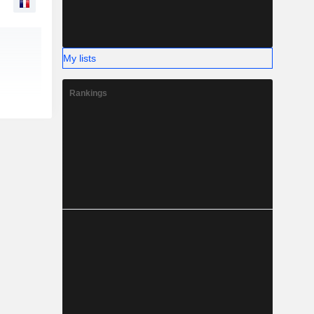
My lists
Rankings