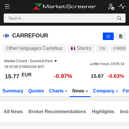
CARREFOUR
15.77
€
-0.97%
CARREFOUR
Other languages Carrefour
Stocks
CA
FR0000
Market Closed -
Euronext Paris
After hours
19:05:14
16:55:00 07/08/2026 BST
EUR
-0.97%
15.77
15.67
-0.63%
Summary
Quotes
Charts
News
Company
Fi
All News
Broker Recommendations
Highlights
Insi