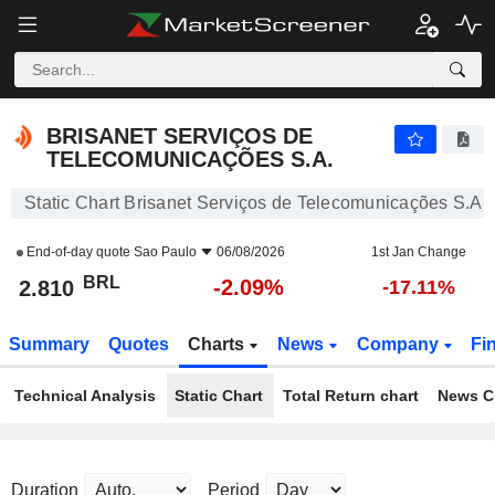
BRISANET SERVIÇOS DE TELECOMUNICAÇÕES S.A.
2.810
R$
-2.09%
BRISANET SERVIÇOS DE
TELECOMUNICAÇÕES S.A.
Static Chart Brisanet Serviços de Telecomunicações S.A.
End-of-day quote
Sao Paulo
06/08/2026
1st Jan Change
BRL
-2.09%
2.810
-17.11%
Summary
Quotes
Charts
News
Company
Fi
Technical Analysis
Static Chart
Total Return chart
News C
Duration
Period