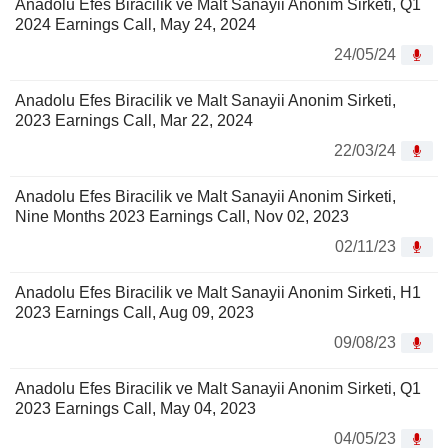
Anadolu Efes Biracilik ve Malt Sanayii Anonim Sirketi, Q1
2024 Earnings Call, May 24, 2024
24/05/24
Anadolu Efes Biracilik ve Malt Sanayii Anonim Sirketi,
2023 Earnings Call, Mar 22, 2024
22/03/24
Anadolu Efes Biracilik ve Malt Sanayii Anonim Sirketi,
Nine Months 2023 Earnings Call, Nov 02, 2023
02/11/23
Anadolu Efes Biracilik ve Malt Sanayii Anonim Sirketi, H1
2023 Earnings Call, Aug 09, 2023
09/08/23
Anadolu Efes Biracilik ve Malt Sanayii Anonim Sirketi, Q1
2023 Earnings Call, May 04, 2023
04/05/23