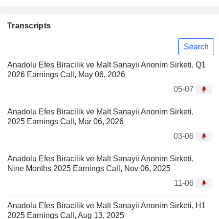
Transcripts
Search
Anadolu Efes Biracilik ve Malt Sanayii Anonim Sirketi, Q1
2026 Earnings Call, May 06, 2026
05-07
Anadolu Efes Biracilik ve Malt Sanayii Anonim Sirketi,
2025 Earnings Call, Mar 06, 2026
03-06
Anadolu Efes Biracilik ve Malt Sanayii Anonim Sirketi,
Nine Months 2025 Earnings Call, Nov 06, 2025
11-06
Anadolu Efes Biracilik ve Malt Sanayii Anonim Sirketi, H1
2025 Earnings Call, Aug 13, 2025