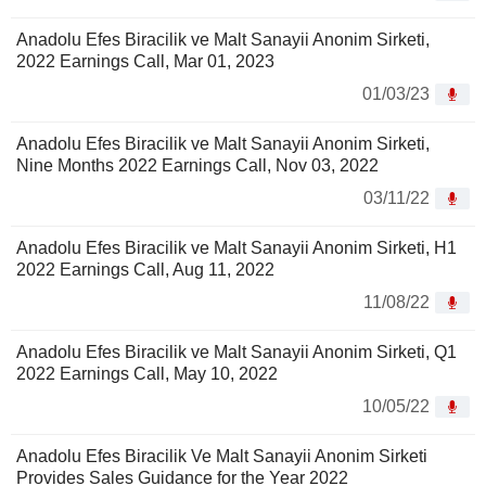
Anadolu Efes Biracilik ve Malt Sanayii Anonim Sirketi,
2022 Earnings Call, Mar 01, 2023
01/03/23
Anadolu Efes Biracilik ve Malt Sanayii Anonim Sirketi,
Nine Months 2022 Earnings Call, Nov 03, 2022
03/11/22
Anadolu Efes Biracilik ve Malt Sanayii Anonim Sirketi, H1
2022 Earnings Call, Aug 11, 2022
11/08/22
Anadolu Efes Biracilik ve Malt Sanayii Anonim Sirketi, Q1
2022 Earnings Call, May 10, 2022
10/05/22
Anadolu Efes Biracilik Ve Malt Sanayii Anonim Sirketi
Provides Sales Guidance for the Year 2022