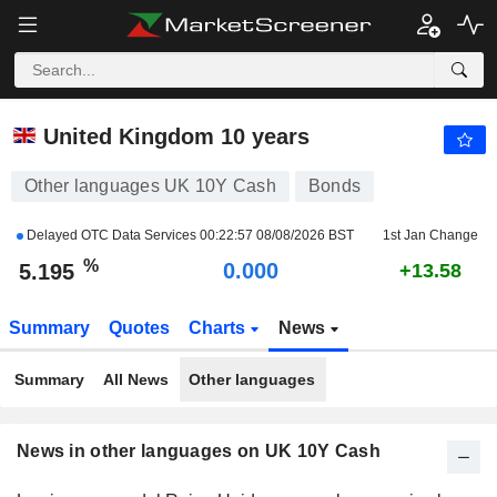
UK 10Y CASH
5.195
%
-0.267
United Kingdom 10 years
Other languages UK 10Y Cash
Bonds
Delayed OTC Data Services
00:22:57 08/08/2026 BST
1st Jan Change
%
0.000
5.195
+13.58
Summary
Quotes
Charts
News
Summary
All News
Other languages
News in other languages on UK 10Y Cash