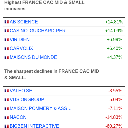
Highest FRANCE CAC MID & SMALL
increases
AB SCIENCE
+14.81%
CASINO, GUICHARD-PERRACHON SA
+14.09%
VIRIDIEN
+6.99%
CARVOLIX
+6.40%
MAISONS DU MONDE
+4.37%
The sharpest declines in FRANCE CAC MID
& SMALL.
VALEO SE
-3.55%
VUSIONGROUP
-5.04%
MAISON POMMERY & ASSOCIÉS
-7.11%
NACON
-14.83%
BIGBEN INTERACTIVE
-60.27%