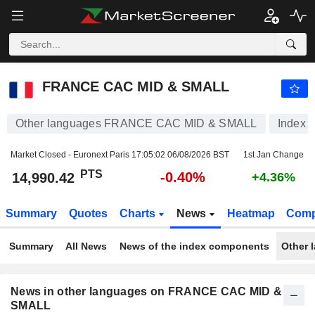
FRANCE CAC MID & SMALL
14,990.42
PTS
-0.40%
FRANCE CAC MID & SMALL
Other languages FRANCE CAC MID & SMALL
Index
Market Closed - Euronext Paris
17:05:02 06/08/2026 BST
1st Jan Change
PTS
-0.40%
14,990.42
+4.36%
Summary
Quotes
Charts
News
Heatmap
Comp
Summary
All News
News of the index components
Other 
News in other languages on FRANCE CAC MID &
SMALL