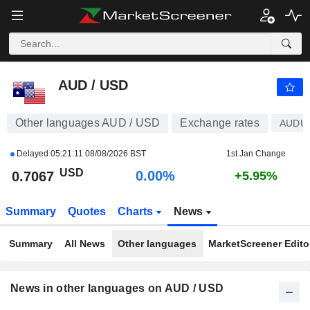
AUD / USD
0.7067
$
0.00%
AUD / USD
Other languages AUD / USD
Exchange rates
AUDU
Delayed
05:21:11 08/08/2026 BST
1st Jan Change
USD
0.00%
0.7067
+5.95%
Summary
Quotes
Charts
News
Summary
All News
Other languages
MarketScreener Editor
News in other languages on AUD / USD